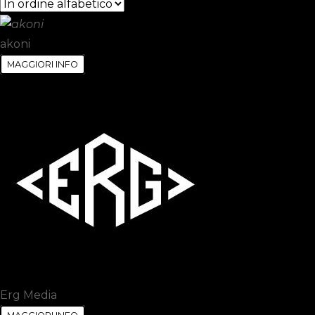
akoni
MAGGIORI INFO
Erg Media